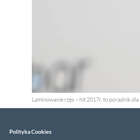
Laminowanie rzęs – hit 2017r. to poradnik dl
Polityka Cookies