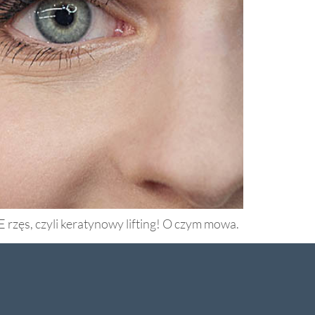
rzęs, czyli keratynowy lifting! O czym mowa.