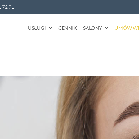
1 72 71
USŁUGI
CENNIK
SALONY
UMÓW WI