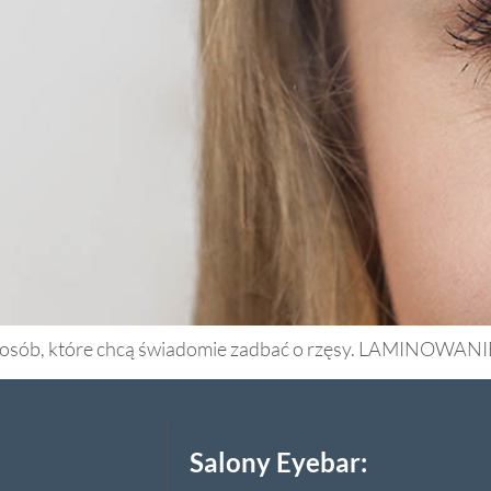
a osób, które chcą świadomie zadbać o rzęsy. LAMINOWANIE 
Salony Eyebar: