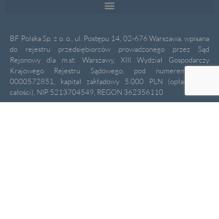
BF Polska Sp. z o. o., ul. Postępu 14, 02-676 Warszawa, wpisana
do rejestru przedsiębiorców prowadzonego przez Sąd
Rejonowy dla m.st. Warszawy, XIII Wydział Gospodarczy
Krajowego Rejestru Sądowego, pod numerem KRS
0000572851, kapitał zakładowy 5.000 PLN (opłacony w
całości), NIP 5213704549, REGON 362356110
Ta strona internetowa używa plików cookies (tzw. ciasteczka) i
innych technologii w celach statystycznych, reklamowych oraz
Polityce Cookies
funkcjonalnych. Więcej informacji w
.
Salony Eyebar:
Warszawa, Śródmieście/Żoliborz
ul. Inflancka 4b