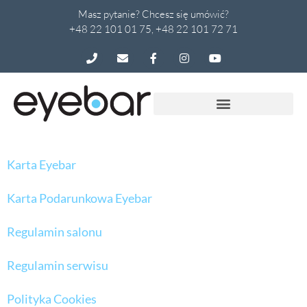
Masz pytanie? Chcesz się umówić?
+48 22 101 01 75, +48 22 101 72 71
Karta Eyebar
Karta Podarunkowa Eyebar
Regulamin salonu
Regulamin serwisu
Polityka Cookies