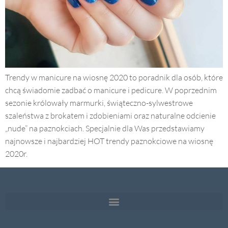
Trendy w manicure na wiosnę 2020 to poradnik dla osób, które
chcą świadomie zadbać o manicure i pedicure. W poprzednim
sezonie królowały marmurki, świąteczno-sylwestrowe
szaleństwa z brokatem i zdobieniami oraz naturalne odcienie
„nude” na paznokciach. Specjalnie dla Was przedstawiamy
najnowsze i najbardziej HOT trendy paznokciowe na wiosnę
2020r.