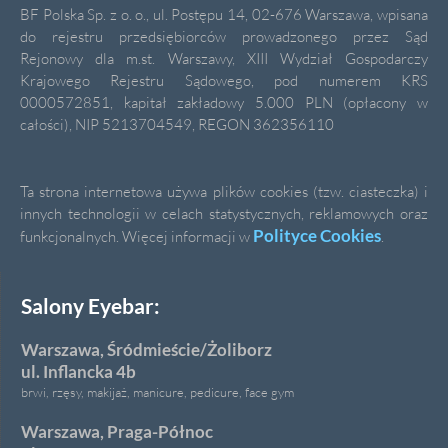
BF Polska Sp. z o. o., ul. Postępu 14, 02-676 Warszawa, wpisana
do rejestru przedsiębiorców prowadzonego przez Sąd
Rejonowy dla m.st. Warszawy, XIII Wydział Gospodarczy
Krajowego Rejestru Sądowego, pod numerem KRS
0000572851, kapitał zakładowy 5.000 PLN (opłacony w
całości), NIP 5213704549, REGON 362356110
Ta strona internetowa używa plików cookies (tzw. ciasteczka) i
innych technologii w celach statystycznych, reklamowych oraz
Polityce Cookies
funkcjonalnych. Więcej informacji w
.
Salony Eyebar:
Warszawa, Śródmieście/Żoliborz
ul. Inflancka 4b
brwi, rzęsy, makijaż, manicure, pedicure, face gym
Warszawa, Praga-Północ