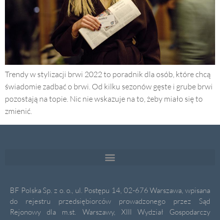
Trendy w stylizacji brwi 2022 to poradnik dla osób, które chcą
świadomie zadbać o brwi. Od kilku sezonów gęste i grube brwi
pozostają na topie. Nic nie wskazuje na to, żeby miało się to
zmienić.
BF Polska Sp. z o. o., ul. Postępu 14, 02-676 Warszawa, wpisana
do rejestru przedsiębiorców prowadzonego przez Sąd
Rejonowy dla m.st. Warszawy, XIII Wydział Gospodarczy