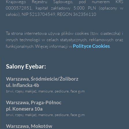
Krajowego Rejestru Sądowego, pod numerem KRS
0000572851, kapitał zakładowy 5.000 PLN (opłacony w
całości), NIP 5213704549, REGON 362356110
Ta strona internetowa używa plików cookies (tzw. ciasteczka) i
innych technologii w celach statystycznych, reklamowych oraz
Polityce Cookies
funkcjonalnych. Więcej informacji w
.
Salony Eyebar:
Warszawa, Śródmieście/Żoliborz
ul. Inflancka 4b
brwi, rzęsy, makijaż, manicure, pedicure, face gym
Warszawa, Praga-Północ
pl. Konesera 10a
brwi, rzęsy, makijaż, manicure, pedicure, face gym
Warszawa, Mokotów