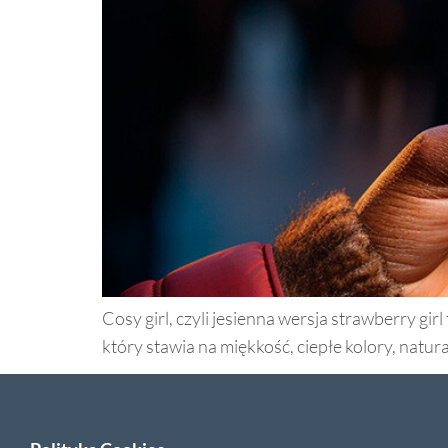
Cosy girl, czyli jesienna wersja strawberry gir
który stawia na miękkość, ciepłe kolory, natur