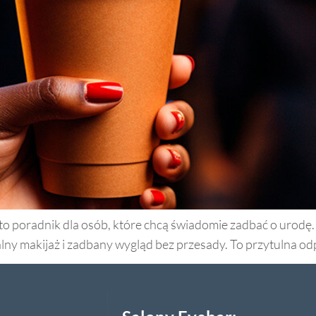
l to poradnik dla osób, które chcą świadomie zadbać o urodę. 
alny makijaż i zadbany wygląd bez przesady. To przytulna odp