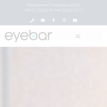
Masz pytanie? Chcesz się umówić?
+48 22 101 01 75, +48 22 101 72 71