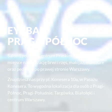
EYEBAR
PRAGA-PÓŁNOC
Salon Eyebar w Centrum Praskim Koneser to
miejsce na stylizację brwi i rzęs, makijaż, manicure
oraz pedicure po prawej stronie Warszawy.
Znajdziesz nas przy pl. Konesera 10a, w Pasażu
Konesera. To wygodna lokalizacja dla osób z Pragi-
Północ, Pragi-Południe, Targówka, Białołęki i
centrum Warszawy.