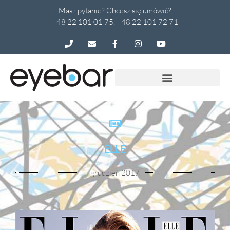
Masz pytanie? Chcesz się umówić?
+48 22 101 01 75, +48 22 101 72 71
ELLE
grudzień 2017