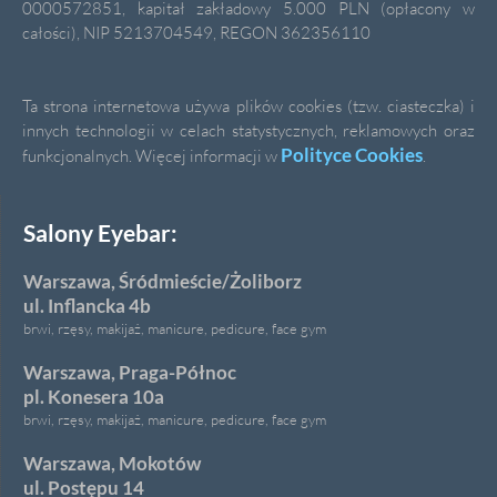
0000572851, kapitał zakładowy 5.000 PLN (opłacony w
całości), NIP 5213704549, REGON 362356110
Ta strona internetowa używa plików cookies (tzw. ciasteczka) i
innych technologii w celach statystycznych, reklamowych oraz
Polityce Cookies
funkcjonalnych. Więcej informacji w
.
Salony Eyebar:
Warszawa, Śródmieście/Żoliborz
ul. Inflancka 4b
brwi, rzęsy, makijaż, manicure, pedicure, face gym
Warszawa, Praga-Północ
pl. Konesera 10a
brwi, rzęsy, makijaż, manicure, pedicure, face gym
Warszawa, Mokotów
ul. Postępu 14