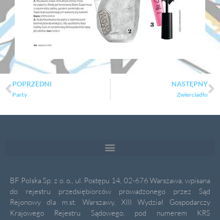
POPRZEDNI
NASTĘPNY
Party
Zwierciadło
BF Polska Sp. z o. o., ul. Postępu 14, 02-676 Warszawa, wpisana
do rejestru przedsiębiorców prowadzonego przez Sąd
Rejonowy dla m.st. Warszawy, XIII Wydział Gospodarczy
Krajowego Rejestru Sądowego, pod numerem KRS