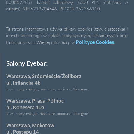
0000572851, kapitał zakładowy 5.000 PLN (opłacony w
całości), NIP 5213704549, REGON 362356110
Ta strona internetowa używa plików cookies (tzw. ciasteczka) i
innych technologii w celach statystycznych, reklamowych oraz
Polityce Cookies
funkcjonalnych. Więcej informacji w
.
Salony Eyebar:
Warszawa, Śródmieście/Żoliborz
ul. Inflancka 4b
brwi, rzęsy, makijaż, manicure, pedicure, face gym
Warszawa, Praga-Północ
pl. Konesera 10a
brwi, rzęsy, makijaż, manicure, pedicure, face gym
Warszawa, Mokotów
ul. Postępu 14