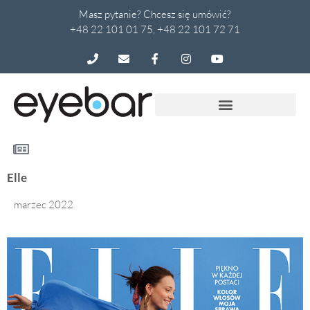
Masz pytanie? Chcesz się umówić?
+48 22 101 01 75, +48 22 101 72 71
Elle
marzec 2022