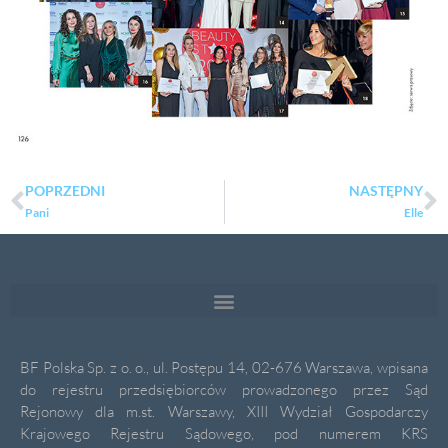
POPRZEDNI
NASTĘPNY
Pani
Elle
BF Polska Sp. z o. o., ul. Postępu 14, 02-676 Warszawa, wpisana
do rejestru przedsiębiorców prowadzonego przez Sąd
Rejonowy dla m.st. Warszawy, XIII Wydział Gospodarczy
Krajowego Rejestru Sądowego, pod numerem KRS