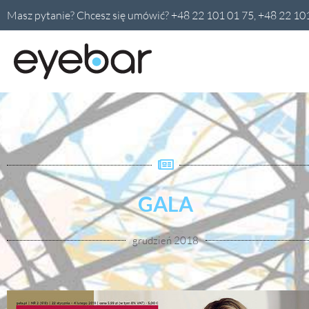
grudzień 2018