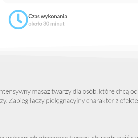
Czas wykonania
około 30 minut
intensywny masaż twarzy dla osób, które chcą od
zy. Zabieg łączy pielęgnacyjny charakter z efek
 wybranych obszarach twarzy, aby pobudzić skórę