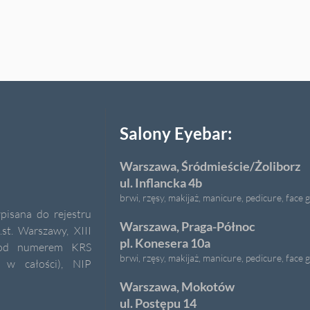
Salony Eyebar:
Warszawa, Śródmieście/Żoliborz
ul. Inflancka 4b
brwi, rzęsy, makijaż, manicure, pedicure, face
pisana do rejestru
Warszawa, Praga-Północ
t. Warszawy, XIII
pl. Konesera 10a
 pod numerem KRS
brwi, rzęsy, makijaż, manicure, pedicure, face
 w całości), NIP
Warszawa, Mokotów
ul. Postępu 14
brwi, rzęsy, makijaż, manicure, pedicure, face