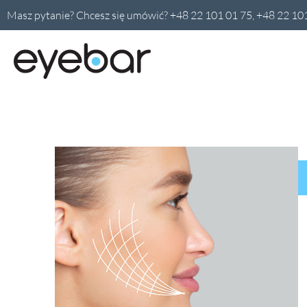
Masz pytanie? Chcesz się umówić? +48 22 101 01 75, +48 22 10