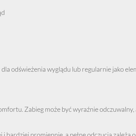
ąd
a odświeżenia wyglądu lub regularnie jako elem
mfortu. Zabieg może być wyraźnie odczuwalny, a
i bardziej promiennie, a pełne odczucia zależą 