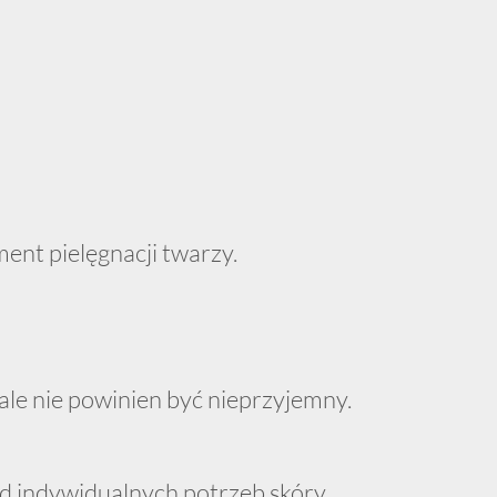
ent pielęgnacji twarzy.
le nie powinien być nieprzyjemny.
od indywidualnych potrzeb skóry.