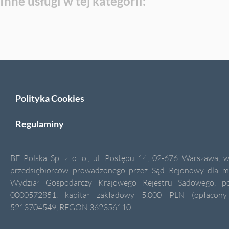
Polityka Cookies
Regulaminy
BF Polska Sp. z o. o., ul. Postępu 14, 02-676 Warszawa, w
przedsiębiorców prowadzonego przez Sąd Rejonowy dla m.s
Wydział Gospodarczy Krajowego Rejestru Sądowego,
0000572851, kapitał zakładowy 5.000 PLN (opłacony
5213704549, REGON 362356110