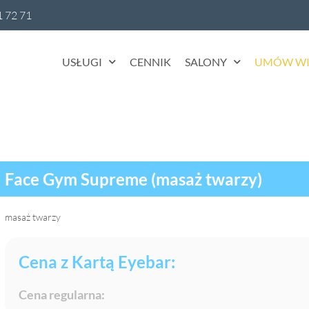
1 72 71
USŁUGI
CENNIK
SALONY
UMÓW WI
Face Gym Supreme (masaż twarzy)
masaż twarzy
Cena z Kartą Eyebar:
Cena regularna: