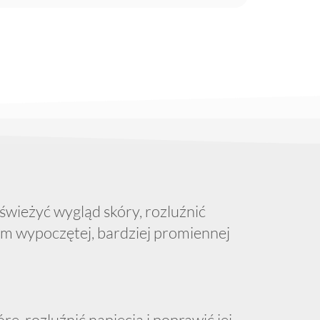
świeżyć wygląd skóry, rozluźnić
tem wypoczętej, bardziej promiennej
, rozluźnić napięcia i poprawić jej