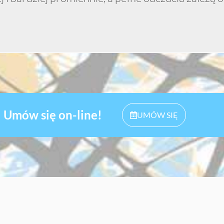
Umów się on-line!
UMÓW SIĘ