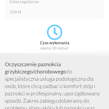
Cena regularna:
150 zł
Czas wykonania
około 30 minut
Oczyszczenie paznokcia
grzybiczego/chorobowego
to
specjalistyczna usługa podologiczna dla
osób, które chcą zadbać o komfort stóp i
paznokci w profesjonalny, uporządkowany
sposób. Zakres zabiegu dobieramy do
problemu, stanu skóry lub paznokci oraz