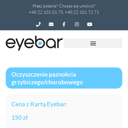
Masz pytanie? Chcesz się umówić?
+48 22 101 01 75, +48 22 101 72 71
Oczyszczenie paznokcia
grzybiczego/chorobowego
Cena z Kartą Eyebar:
150 zł