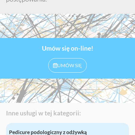
Umów się on-line!
UMÓW SIĘ
Inne usługi w tej kategorii:
Pedicure podologiczny z odżywką
P