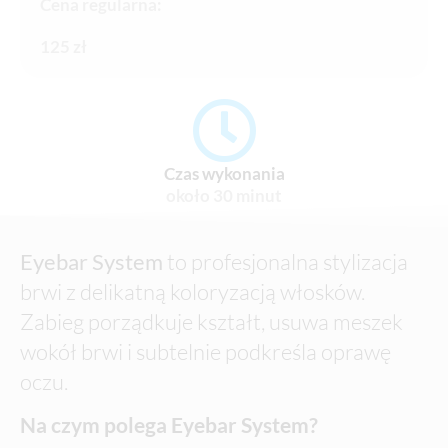
Cena regularna:
125 zł
Czas wykonania
około 30 minut
Eyebar System
to profesjonalna stylizacja
brwi z delikatną koloryzacją włosków.
Zabieg porządkuje kształt, usuwa meszek
wokół brwi i subtelnie podkreśla oprawę
oczu.
Na czym polega Eyebar System?