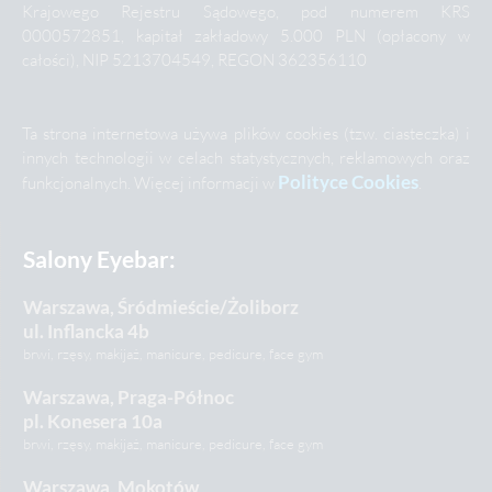
Krajowego Rejestru Sądowego, pod numerem KRS
0000572851, kapitał zakładowy 5.000 PLN (opłacony w
całości), NIP 5213704549, REGON 362356110
Ta strona internetowa używa plików cookies (tzw. ciasteczka) i
innych technologii w celach statystycznych, reklamowych oraz
Polityce Cookies
funkcjonalnych. Więcej informacji w
.
Salony Eyebar:
Warszawa, Śródmieście/Żoliborz
ul. Inflancka 4b
brwi, rzęsy, makijaż, manicure, pedicure, face gym
Warszawa, Praga-Północ
pl. Konesera 10a
brwi, rzęsy, makijaż, manicure, pedicure, face gym
Warszawa, Mokotów