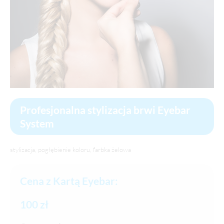
Profesjonalna stylizacja brwi Eyebar
System
stylizacja, pogłębienie koloru, farbka żelowa
Cena z Kartą Eyebar:
100 zł