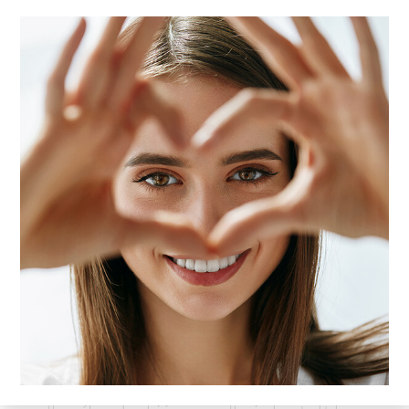
naturalny efekt bez mocnego cienia na
skórze
łatwiejsze codzienne utrzymanie
kształtu
Jak długo utrzymuje się efekt?
Koloryzacja włosków zwykle utrzymuje się
około 4-5 tygodni. Delikatny cień ze skóry
wymywa się szybciej, najczęściej w ciągu
około 48 godzin.
Najczęstsze pytania
Czy Eyebar System daje mocny efekt?
Nie. To delikatna stylizacja brwi, która