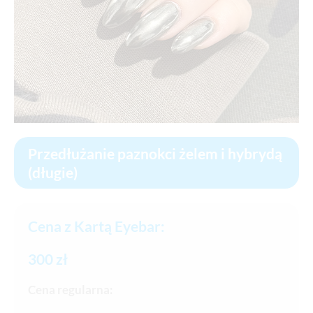
Przedłużanie paznokci żelem i hybrydą
(długie)
Cena z Kartą Eyebar:
300 zł
Cena regularna: