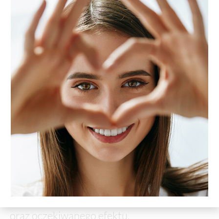
trwały efekt dopasowany do
codziennych potrzeb
Jak często wykonywać zabieg?
Częstotliwość zależy od tempa wzrostu
paznokci, kondycji płytki i rodzaju
wykończenia. Najczęściej manicure warto
powtarzać regularnie co kilka tygodni, aby
utrzymać estetyczny wygląd dłoni.
Najczęstsze pytania
Czy zabieg można dopasować do kondycji paznokci?
Tak. Podczas wizyty dobieramy zakres pracy
i wykończenie do aktualnego stanu paznokci
oraz oczekiwanego efektu.