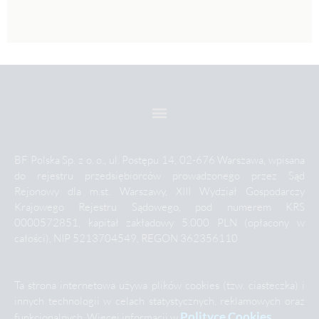
BF Polska Sp. z o. o., ul. Postępu 14, 02-676 Warszawa, wpisana
do rejestru przedsiębiorców prowadzonego przez Sąd
Rejonowy dla m.st. Warszawy, XIII Wydział Gospodarczy
Krajowego Rejestru Sądowego, pod numerem KRS
0000572851, kapitał zakładowy 5.000 PLN (opłacony w
całości), NIP 5213704549, REGON 362356110
Ta strona internetowa używa plików cookies (tzw. ciasteczka) i
innych technologii w celach statystycznych, reklamowych oraz
Polityce Cookies
funkcjonalnych. Więcej informacji w
.