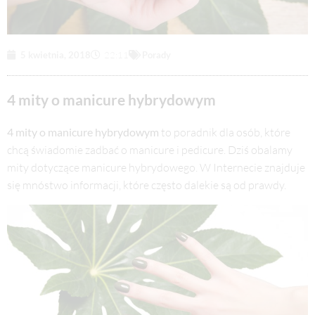
5 kwietnia, 2018
22:11
Porady
4 mity o manicure hybrydowym
4 mity o manicure hybrydowym
to poradnik dla osób, które
chcą świadomie zadbać o manicure i pedicure. Dziś obalamy
mity dotyczące manicure hybrydowego. W Internecie znajduje
się mnóstwo informacji, które często dalekie są od prawdy.