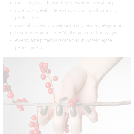
naturalny kształt, kondycję i możliwości stylizacji
oczekiwany efekt: delikatny, widoczny albo mocno
podkreślony
czas, jaki chcesz poświęcać na codzienną pielęgnację
trwałość zabiegu i sposób dbania o efekt po wizycie
ewentualne przeciwwskazania lub wcześniejsze
podrażnienia