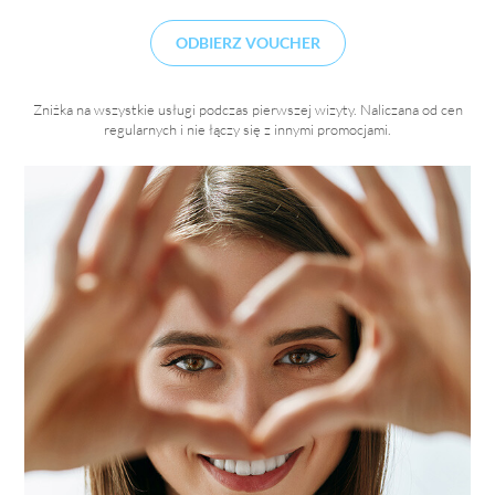
Jak zadbać o brwi latem? 10 najczęstszych pytań o brwi latem –
odpowiadają stylistki Eyebar to poradnik dla osób, które chcą
ODBIERZ VOUCHER
świadomie zadbać o brwi.
Zniżka na wszystkie usługi podczas pierwszej wizyty. Naliczana od cen
regularnych i nie łączy się z innymi promocjami.
Dlaczego nie warto zdejmować hybrydy na własną rękę?
To jeden z najczęściej popełnianych błędów w manicure!