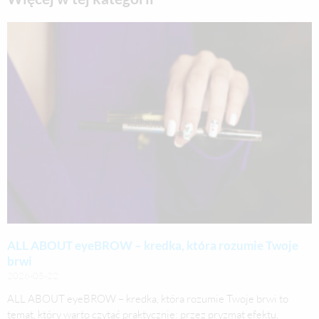
ALL ABOUT eyeBROW – kredka, która rozumie Twoje
brwi
2026-05-22
ALL ABOUT eyeBROW – kredka, która rozumie Twoje brwi to
temat, który warto czytać praktycznie: przez pryzmat efektu,