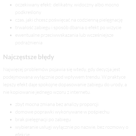
oczekiwany efekt: delikatny, widoczny albo mocno
podkreślony
czas, jaki chcesz poświęcać na codzienną pielęgnację
trwałość zabiegu i sposób dbania o efekt po wizycie
ewentualne przeciwwskazania lub wcześniejsze
podrażnienia
Najczęstsze błędy
Najwięcej problemów pojawia się wtedy, gdy decyzja jest
podejmowana wyłącznie pod wpływem trendu. W praktyce
lepszy efekt daje spokojne dopasowanie zabiegu do urody, a
nie kopiowanie jednego wzoru z internetu.
zbyt mocna zmiana bez analizy proporcji
domowe poprawki wykonywane w pośpiechu
brak pielęgnacji po zabiegu
wybieranie usługi wyłącznie po nazwie, bez rozmowy o
efekcie