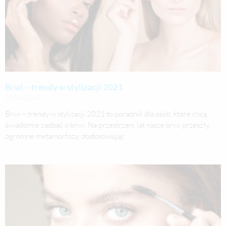
Brwi – trendy w stylizacji 2021
2021-01-17
Brwi – trendy w stylizacji 2021 to poradnik dla osób, które chcą
świadomie zadbać o brwi. Na przestrzeni lat nasze brwi przeszły
ogromne metamorfozy, dostosowując