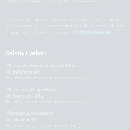
Ta strona internetowa używa plików cookies (tzw. ciasteczka) i
innych technologii w celach statystycznych, reklamowych oraz
Polityce Cookies
funkcjonalnych. Więcej informacji w
.
Salony Eyebar:
Warszawa, Śródmieście/Żoliborz
ul. Inflancka 4b
brwi, rzęsy, makijaż, manicure, pedicure, face gym
Warszawa, Praga-Północ
pl. Konesera 10a
brwi, rzęsy, makijaż, manicure, pedicure, face gym
Warszawa, Mokotów
ul. Postępu 14
brwi, rzęsy, makijaż, manicure, pedicure, face gym