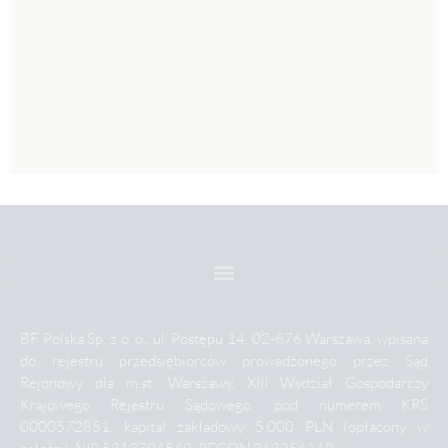
BF Polska Sp. z o. o., ul. Postępu 14, 02-676 Warszawa, wpisana
do rejestru przedsiębiorców prowadzonego przez Sąd
Rejonowy dla m.st. Warszawy, XIII Wydział Gospodarczy
Krajowego Rejestru Sądowego, pod numerem KRS
0000572851, kapitał zakładowy 5.000 PLN (opłacony w
całości), NIP 5213704549, REGON 362356110