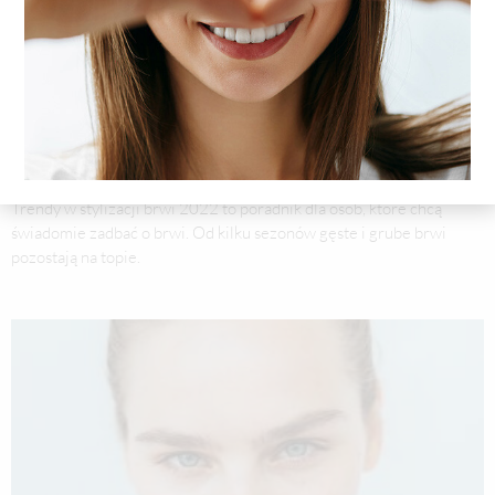
Trendy w stylizacji brwi 2022
2021-11-17
Trendy w stylizacji brwi 2022 to poradnik dla osób, które chcą
świadomie zadbać o brwi. Od kilku sezonów gęste i grube brwi
pozostają na topie.