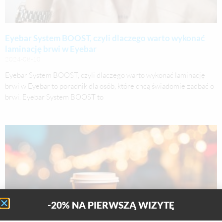
Eyebar System BOOST, czyli dlaczego warto wykonać
laminację brwi w Eyebar
2024-08-10
Eyebar System BOOST, czyli dlaczego warto wykonać laminację
brwi w Eyebar to poradnik dla osób, które chcą świadomie zadbać o
brwi. Eyebar System BOOST to
-20% NA PIERWSZĄ WIZYTĘ