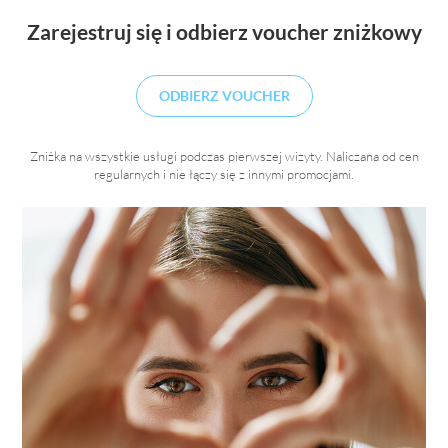
Zarejestruj się i odbierz voucher zniżkowy
ODBIERZ VOUCHER
Cosy girl, czyli jesienna wersja strawberry girl
2023-11-02
Zniżka na wszystkie usługi podczas pierwszej wizyty. Naliczana od cen
Cosy girl, czyli jesienna wersja strawberry girl to poradnik dla osób,
regularnych i nie łączy się z innymi promocjami.
które chcą świadomie zadbać o urodę. Cosy girl to jesienny trend
beauty i fashion,