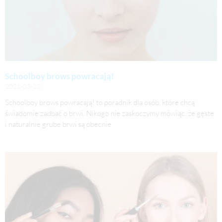
Schoolboy brows powracają!
2021-03-22
Schoolboy brows powracają! to poradnik dla osób, które chcą
świadomie zadbać o brwi. Nikogo nie zaskoczymy mówiąc, że gęste
i naturalnie grube brwi są obecnie