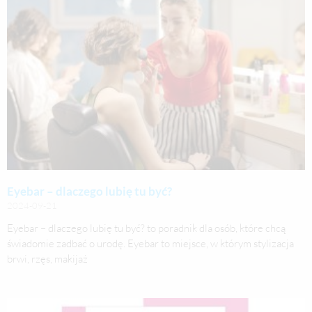
Eyebar – dlaczego lubię tu być?
2024-09-21
Eyebar – dlaczego lubię tu być? to poradnik dla osób, które chcą
świadomie zadbać o urodę. Eyebar to miejsce, w którym stylizacja
brwi, rzęs, makijaż