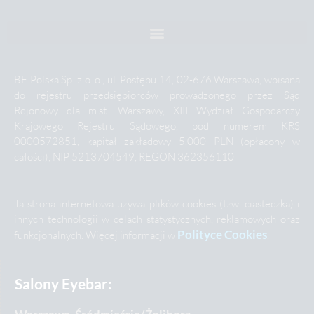
BF Polska Sp. z o. o., ul. Postępu 14, 02-676 Warszawa, wpisana
do rejestru przedsiębiorców prowadzonego przez Sąd
Rejonowy dla m.st. Warszawy, XIII Wydział Gospodarczy
Krajowego Rejestru Sądowego, pod numerem KRS
0000572851, kapitał zakładowy 5.000 PLN (opłacony w
całości), NIP 5213704549, REGON 362356110
Ta strona internetowa używa plików cookies (tzw. ciasteczka) i
innych technologii w celach statystycznych, reklamowych oraz
Polityce Cookies
funkcjonalnych. Więcej informacji w
.
Salony Eyebar:
Warszawa, Śródmieście/Żoliborz