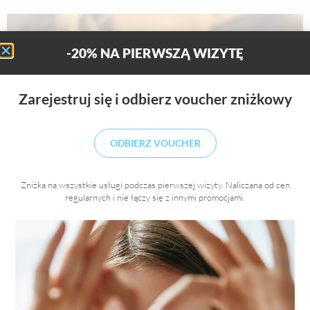
-20% NA PIERWSZĄ WIZYTĘ
Zarejestruj się i odbierz voucher zniżkowy
ODBIERZ VOUCHER
Zniżka na wszystkie usługi podczas pierwszej wizyty. Naliczana od cen
regularnych i nie łączy się z innymi promocjami.
Dzień Matki 2023: pomysły na wyjątkowy prezent dla
mamy
2023-05-22
Dzień Matki 2023: pomysły na wyjątkowy prezent dla mamy to
poradnik dla osób, które chcą świadomie zadbać o urodę. Prezent na
Dzień Matki nie musi