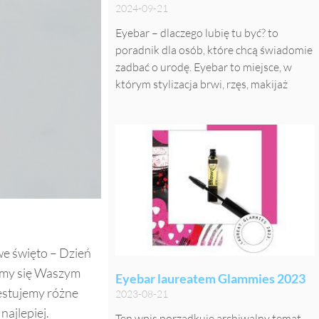
2024-09-21
Eyebar – dlaczego lubię tu być? to
poradnik dla osób, które chcą świadomie
zadbać o urodę. Eyebar to miejsce, w
którym stylizacja brwi, rzęs, makijaż
e święto – Dzień
amy się Waszym
Eyebar laureatem Glammies 2023
testujemy różne
2023-08-21
najlepiej.
Ten wpis porządkuje archiwalny temat