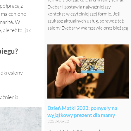
spółpracą z
Eyebar i zostawia najważniejszy
 ma cenione
kontekst w czytelniejszej formie. Jeśli
szukasz aktualnych usług, sprawdź też
marité. W
salony Eyebar w Warszawie oraz bieżącą
 ale też to, jak
biegu?
odkreślony
ażnienia
Dzień Matki 2023: pomysły na
wyjątkowy prezent dla mamy
2023-05-22