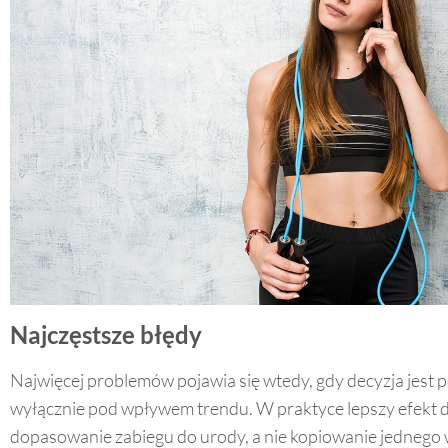
Zareje
vouch
Najczęstsze błędy
ODBI
Najwięcej problemów pojawia się wtedy, gdy decyzja jes
Zniżka na w
wyłącznie pod wpływem trendu. W praktyce lepszy efekt 
pierwszej w
dopasowanie zabiegu do urody, a nie kopiowanie jednego 
regularnych 