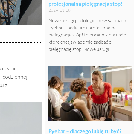
profesjonalna pielęgnacja stóp!
2024-11-28
Nowe usługi podologiczne w salonach
Eyebar – pedicure i profesjonalna
pielęgnacja stóp! to poradnik dla osób,
które chcą świadomie zadbać o
pielęgnację stóp. Nowe usługi
o czytać
i codziennej
su z
Eyebar – dlaczego lubię tu być?