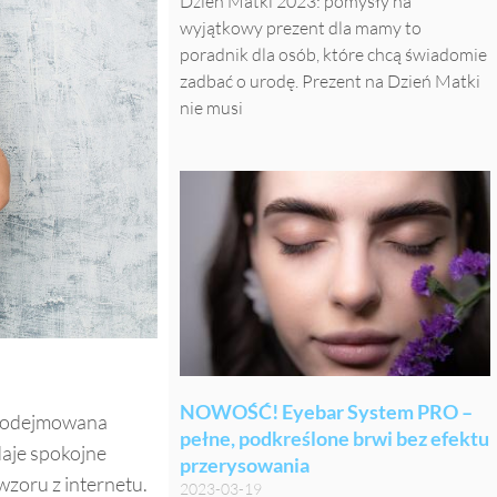
Dzień Matki 2023: pomysły na
wyjątkowy prezent dla mamy to
poradnik dla osób, które chcą świadomie
zadbać o urodę. Prezent na Dzień Matki
nie musi
-20% NA PIERWSZĄ WIZYTĘ
struj się i odbierz
er zniżkowy
ERZ VOUCHER
NOWOŚĆ! Eyebar System PRO –
t podejmowana
pełne, podkreślone brwi bez efektu
szystkie usługi podczas
daje spokojne
przerysowania
izyty. Naliczana od cen
wzoru z internetu.
i nie łączy się z innymi
2023-03-19