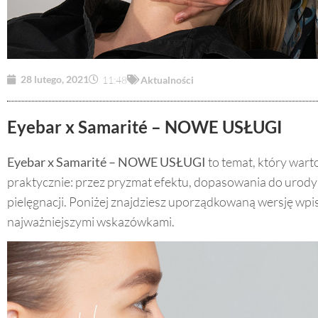
28 lutego, 2021
11:48
Aktualności
Eyebar x Samarité – NOWE USŁUGI
Eyebar x Samarité – NOWE USŁUGI
to temat, który wart
praktycznie: przez pryzmat efektu, dopasowania do urody 
pielęgnacji. Poniżej znajdziesz uporządkowaną wersję wpi
najważniejszymi wskazówkami.