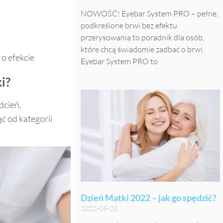
.
NOWOŚĆ! Eyebar System PRO – pełne,
podkreślone brwi bez efektu
przerysowania to poradnik dla osób,
które chcą świadomie zadbać o brwi.
o efekcie
Eyebar System PRO to
i?
dcień,
ć od kategorii
Dzień Matki 2022 – jak go spędzić?
2022-05-23