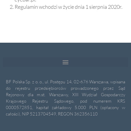
Regulamin wchodzi w życie dnia 1 sierpnia 2020r.
BF Polska Sp. z o. o., ul. Postępu 14, 02-676 Warszawa, wpisana
do rejestru przedsiębiorców prowadzonego przez Sąd
Rejonowy dla m.st. Warszawy, XIII Wydział Gospodarczy
Krajowego Rejestru Sądowego, pod numerem KRS
0000572851, kapitał zakładowy 5.000 PLN (opłacony w
całości), NIP 5213704549, REGON 362356110